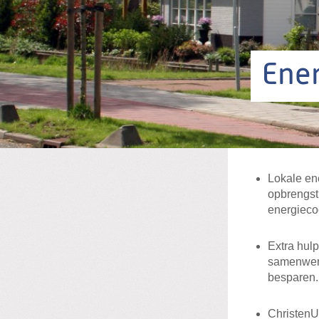
Ene
Lokale en
opbrengst
energieco
Extra hul
samenwerk
besparen.
ChristenU