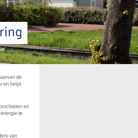
ring
waarvan de
r en helpt
orschieten en
energie te
ders van