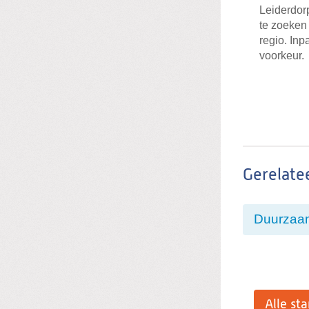
Leiderdor
te zoeken
regio. Inp
voorkeur.
Gerelate
Duurzaam
Alle st