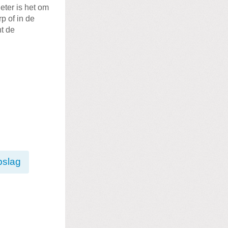
eter is het om
p of in de
nt de
pslag