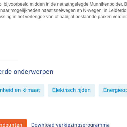
p, bijvoorbeeld midden in de net aangelegde Munnikenpolder. B
 naar mogelijkheden naast snelwegen en N-wegen, in Leiderdor
assing in het verlengde van of nabij al bestaande parken verdie
erde onderwerpen
heid en klimaat
Elektrisch rijden
Energieo
andpunten
Download verkiezingsprogramma