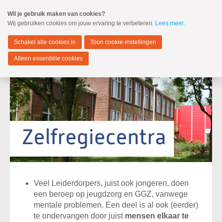
Spring
Wil je gebruik maken van cookies?
naar
Wij gebruiken cookies om jouw ervaring te verbeteren.
Lees meer
.
MENU
Spring
naar
Leiderdorp
de
Schakel alle cookies in
Toon cookie-instellingen
inhoud
Spring
Alleen essentiële cookies
naar
het
Verkiezingsprogramma
hoofdmenu
Kandidaten
Zelfregiecentra
Zoeken:
Zoeken
Veel Leiderdorpers, juist ook jongeren, doen
een beroep op jeugdzorg en GGZ, vanwege
mentale problemen. Een deel is al ook (eerder)
te ondervangen door juist
mensen elkaar te